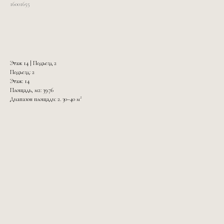
16001655
Подробнее
Этаж 14 | Подъезд 2
Подъезд: 2
Этаж: 14
Площадь, м2: 39.76
Диапазон площади: 2. 30–40 м²